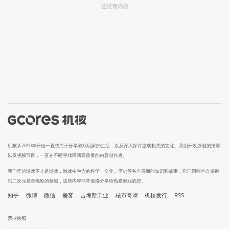
还没有内容
机核从2010年开始一直致力于分享游戏玩家的生活，以及深入探讨游戏相关的文化。我们开发原创的播客
以及视频节目，一直在不断寻找民间高质量的内容创作者。
我们坚信游戏不止是游戏，游戏中包含的科学，文化，历史等各个层面的知识和故事，它们同时也会辐射
到二次元甚至电影的领域，这些内容非常值得分享给热爱游戏的您。
知乎
微博
微信
播客
吉考斯工业
核市奇谭
机核发行
RSS
营业执照