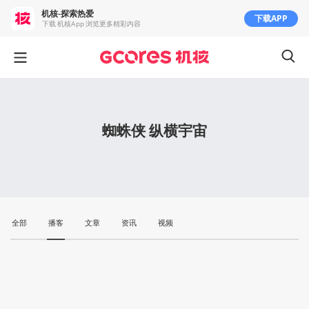
机核-探索热爱
下载APP
下载 机核App 浏览更多精彩内容
蜘蛛侠 纵横宇宙
全部
播客
文章
资讯
视频