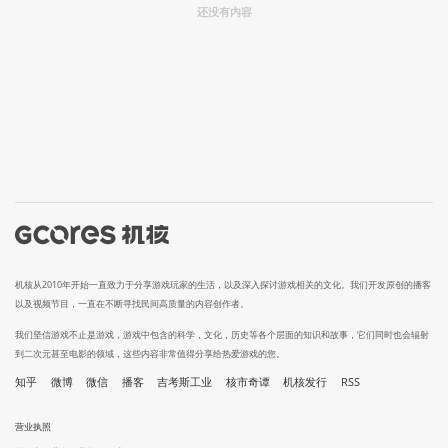
还没有内容
机核从2010年开始一直致力于分享游戏玩家的生活，以及深入探讨游戏相关的文化。我们开发原创的播客
以及视频节目，一直在不断寻找民间高质量的内容创作者。
我们坚信游戏不止是游戏，游戏中包含的科学，文化，历史等各个层面的知识和故事，它们同时也会辐射
到二次元甚至电影的领域，这些内容非常值得分享给热爱游戏的您。
知乎
微博
微信
播客
吉考斯工业
核市奇谭
机核发行
RSS
营业执照