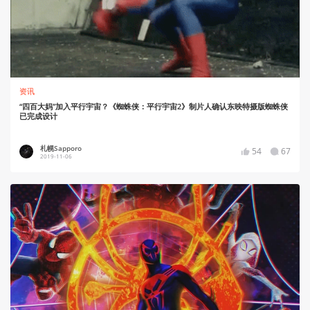
资讯
“四百大妈”加入平行宇宙？《蜘蛛侠：平行宇宙2》制片人确认东映特摄版蜘蛛侠
已完成设计
札幌Sapporo
54
67
2019-11-06