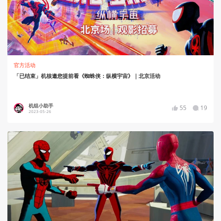
官方活动
「已结束」机核邀您提前看《蜘蛛侠：纵横宇宙》｜北京活动
机组小助手
55
19
2023-05-26