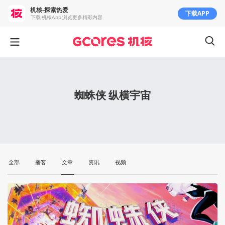
机核-探索热爱
下载APP
下载 机核App 浏览更多精彩内容
蜘蛛侠 纵横宇宙
全部
播客
文章
资讯
视频