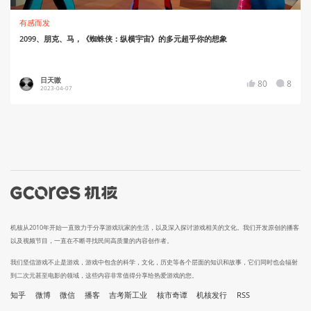
有感而发
2099、朋克、马，《蜘蛛侠：纵横宇宙》的多元超乎你的想象
日天嗷
80
8
2023-04-07
机核从2010年开始一直致力于分享游戏玩家的生活，以及深入探讨游戏相关的文化。我们开发原创的播客
以及视频节目，一直在不断寻找民间高质量的内容创作者。
我们坚信游戏不止是游戏，游戏中包含的科学，文化，历史等各个层面的知识和故事，它们同时也会辐射
到二次元甚至电影的领域，这些内容非常值得分享给热爱游戏的您。
知乎
微博
微信
播客
吉考斯工业
核市奇谭
机核发行
RSS