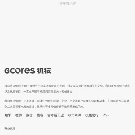
还没有内容
机核从2010年开始一直致力于分享游戏玩家的生活，以及深入探讨游戏相关的文化。我们开发原创的播客
以及视频节目，一直在不断寻找民间高质量的内容创作者。
我们坚信游戏不止是游戏，游戏中包含的科学，文化，历史等各个层面的知识和故事，它们同时也会辐射
到二次元甚至电影的领域，这些内容非常值得分享给热爱游戏的您。
知乎
微博
微信
播客
吉考斯工业
核市奇谭
机核发行
RSS
营业执照