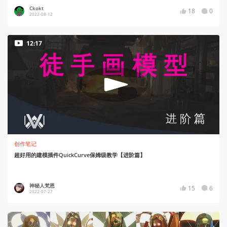
Ckokt
18
0
2022-08-12
12:17
创作笔记
超好用的建模插件QuickCurve保姆级教学【进阶篇】
神秘人梵恩
15
6
2022-07-27