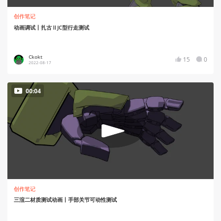
创作笔记
动画调试丨扎古ⅡJC型行走测试
Ckokt
15
0
2022-08-17
00:04
创作笔记
三渲二材质测试动画丨手部关节可动性测试