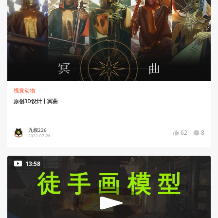
视觉动物
原创3D设计丨冥曲
九叔226
62
8
2022-07-26
13:58