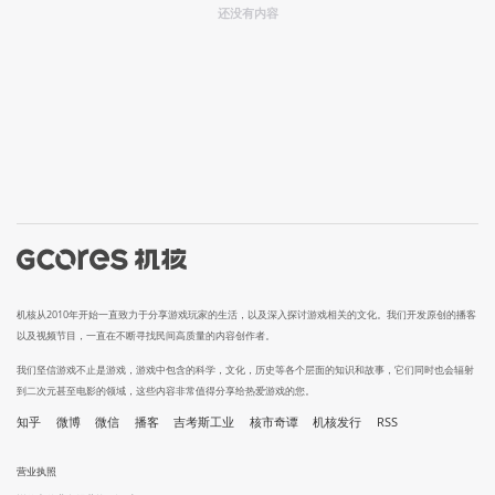
还没有内容
机核从2010年开始一直致力于分享游戏玩家的生活，以及深入探讨游戏相关的文化。我们开发原创的播客
以及视频节目，一直在不断寻找民间高质量的内容创作者。
我们坚信游戏不止是游戏，游戏中包含的科学，文化，历史等各个层面的知识和故事，它们同时也会辐射
到二次元甚至电影的领域，这些内容非常值得分享给热爱游戏的您。
知乎
微博
微信
播客
吉考斯工业
核市奇谭
机核发行
RSS
营业执照