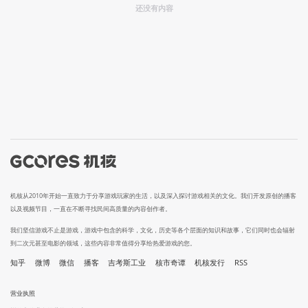
还没有内容
机核从2010年开始一直致力于分享游戏玩家的生活，以及深入探讨游戏相关的文化。我们开发原创的播客
以及视频节目，一直在不断寻找民间高质量的内容创作者。
我们坚信游戏不止是游戏，游戏中包含的科学，文化，历史等各个层面的知识和故事，它们同时也会辐射
到二次元甚至电影的领域，这些内容非常值得分享给热爱游戏的您。
知乎
微博
微信
播客
吉考斯工业
核市奇谭
机核发行
RSS
营业执照