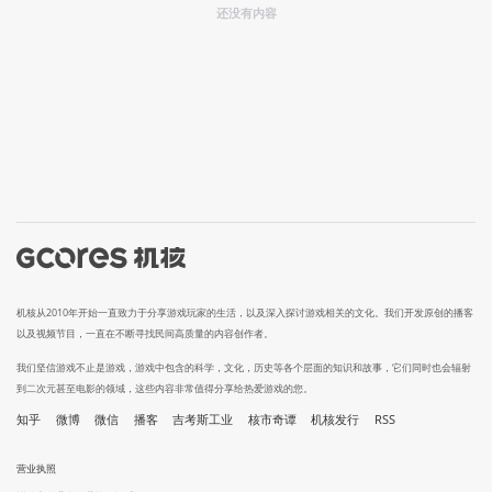
还没有内容
机核从2010年开始一直致力于分享游戏玩家的生活，以及深入探讨游戏相关的文化。我们开发原创的播客
以及视频节目，一直在不断寻找民间高质量的内容创作者。
我们坚信游戏不止是游戏，游戏中包含的科学，文化，历史等各个层面的知识和故事，它们同时也会辐射
到二次元甚至电影的领域，这些内容非常值得分享给热爱游戏的您。
知乎
微博
微信
播客
吉考斯工业
核市奇谭
机核发行
RSS
营业执照