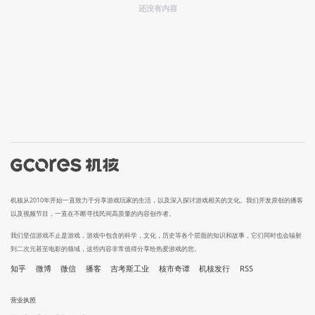
还没有内容
机核从2010年开始一直致力于分享游戏玩家的生活，以及深入探讨游戏相关的文化。我们开发原创的播客
以及视频节目，一直在不断寻找民间高质量的内容创作者。
我们坚信游戏不止是游戏，游戏中包含的科学，文化，历史等各个层面的知识和故事，它们同时也会辐射
到二次元甚至电影的领域，这些内容非常值得分享给热爱游戏的您。
知乎
微博
微信
播客
吉考斯工业
核市奇谭
机核发行
RSS
营业执照