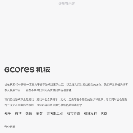
还没有内容
机核从2010年开始一直致力于分享游戏玩家的生活，以及深入探讨游戏相关的文化。我们开发原创的播客
以及视频节目，一直在不断寻找民间高质量的内容创作者。
我们坚信游戏不止是游戏，游戏中包含的科学，文化，历史等各个层面的知识和故事，它们同时也会辐射
到二次元甚至电影的领域，这些内容非常值得分享给热爱游戏的您。
知乎
微博
微信
播客
吉考斯工业
核市奇谭
机核发行
RSS
营业执照