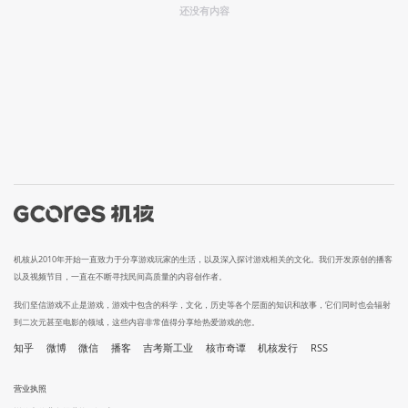
还没有内容
机核从2010年开始一直致力于分享游戏玩家的生活，以及深入探讨游戏相关的文化。我们开发原创的播客
以及视频节目，一直在不断寻找民间高质量的内容创作者。
我们坚信游戏不止是游戏，游戏中包含的科学，文化，历史等各个层面的知识和故事，它们同时也会辐射
到二次元甚至电影的领域，这些内容非常值得分享给热爱游戏的您。
知乎
微博
微信
播客
吉考斯工业
核市奇谭
机核发行
RSS
营业执照