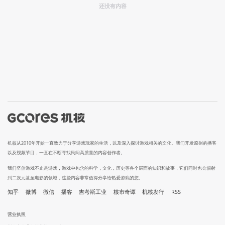
还没有内容
机核从2010年开始一直致力于分享游戏玩家的生活，以及深入探讨游戏相关的文化。我们开发原创的播客
以及视频节目，一直在不断寻找民间高质量的内容创作者。
我们坚信游戏不止是游戏，游戏中包含的科学，文化，历史等各个层面的知识和故事，它们同时也会辐射
到二次元甚至电影的领域，这些内容非常值得分享给热爱游戏的您。
知乎
微博
微信
播客
吉考斯工业
核市奇谭
机核发行
RSS
营业执照