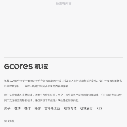
还没有内容
机核从2010年开始一直致力于分享游戏玩家的生活，以及深入探讨游戏相关的文化。我们开发原创的播客
以及视频节目，一直在不断寻找民间高质量的内容创作者。
我们坚信游戏不止是游戏，游戏中包含的科学，文化，历史等各个层面的知识和故事，它们同时也会辐射
到二次元甚至电影的领域，这些内容非常值得分享给热爱游戏的您。
知乎
微博
微信
播客
吉考斯工业
核市奇谭
机核发行
RSS
营业执照