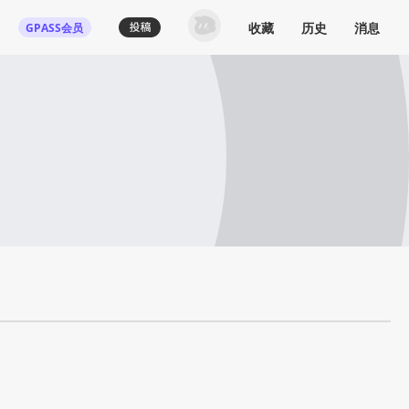
收藏
历史
消息
GPASS会员