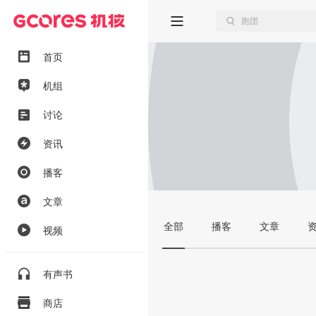
首页
机组
讨论
资讯
播客
文章
全部
播客
文章
视频
有声书
商店