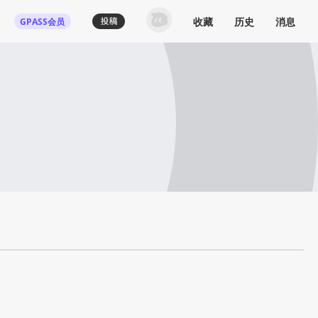
收藏
历史
消息
GPASS会员