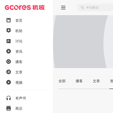
首页
机组
讨论
资讯
播客
文章
全部
播客
文章
视频
有声书
商店