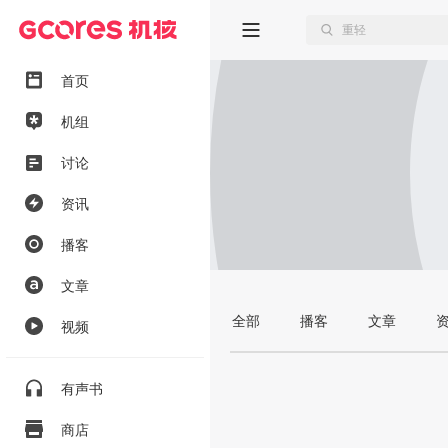
首页
机组
讨论
资讯
播客
文章
全部
播客
文章
视频
有声书
商店