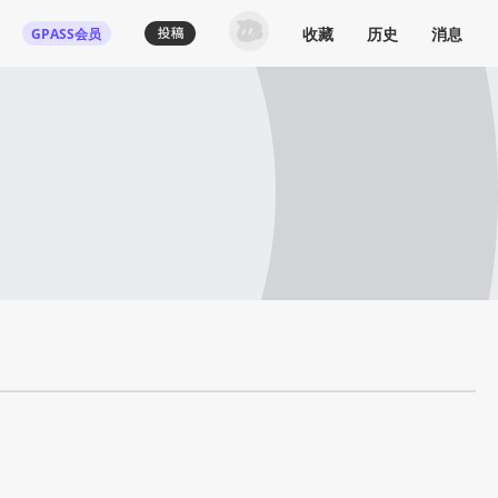
收藏
历史
消息
GPASS会员