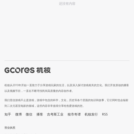
还没有内容
机核从2010年开始一直致力于分享游戏玩家的生活，以及深入探讨游戏相关的文化。我们开发原创的播客
以及视频节目，一直在不断寻找民间高质量的内容创作者。
我们坚信游戏不止是游戏，游戏中包含的科学，文化，历史等各个层面的知识和故事，它们同时也会辐射
到二次元甚至电影的领域，这些内容非常值得分享给热爱游戏的您。
知乎
微博
微信
播客
吉考斯工业
核市奇谭
机核发行
RSS
营业执照