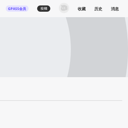
收藏
历史
消息
GPASS会员