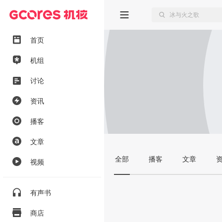
首页
机组
讨论
资讯
播客
文章
全部
播客
文章
视频
有声书
商店