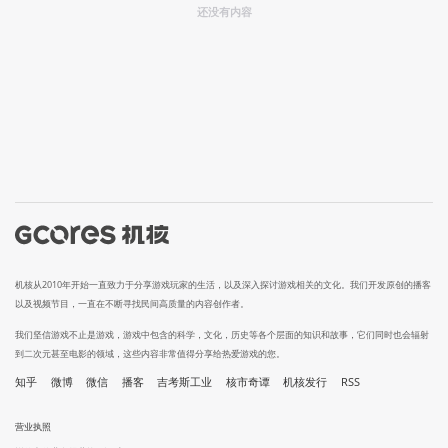
还没有内容
机核从2010年开始一直致力于分享游戏玩家的生活，以及深入探讨游戏相关的文化。我们开发原创的播客
以及视频节目，一直在不断寻找民间高质量的内容创作者。
我们坚信游戏不止是游戏，游戏中包含的科学，文化，历史等各个层面的知识和故事，它们同时也会辐射
到二次元甚至电影的领域，这些内容非常值得分享给热爱游戏的您。
知乎
微博
微信
播客
吉考斯工业
核市奇谭
机核发行
RSS
营业执照