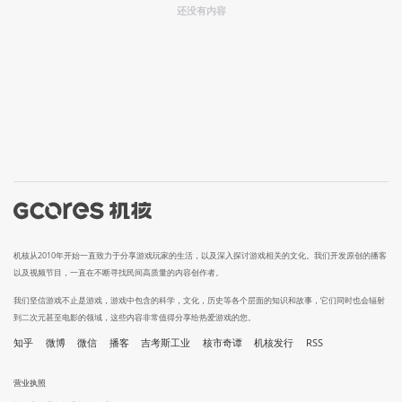
还没有内容
机核从2010年开始一直致力于分享游戏玩家的生活，以及深入探讨游戏相关的文化。我们开发原创的播客
以及视频节目，一直在不断寻找民间高质量的内容创作者。
我们坚信游戏不止是游戏，游戏中包含的科学，文化，历史等各个层面的知识和故事，它们同时也会辐射
到二次元甚至电影的领域，这些内容非常值得分享给热爱游戏的您。
知乎
微博
微信
播客
吉考斯工业
核市奇谭
机核发行
RSS
营业执照