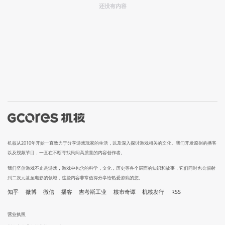
还没有内容
机核从2010年开始一直致力于分享游戏玩家的生活，以及深入探讨游戏相关的文化。我们开发原创的播客
以及视频节目，一直在不断寻找民间高质量的内容创作者。
我们坚信游戏不止是游戏，游戏中包含的科学，文化，历史等各个层面的知识和故事，它们同时也会辐射
到二次元甚至电影的领域，这些内容非常值得分享给热爱游戏的您。
知乎
微博
微信
播客
吉考斯工业
核市奇谭
机核发行
RSS
营业执照