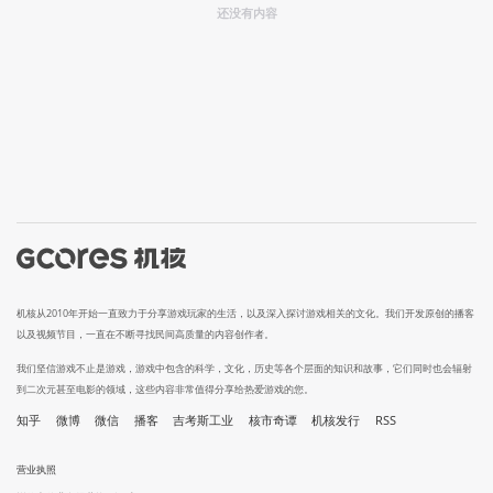
还没有内容
机核从2010年开始一直致力于分享游戏玩家的生活，以及深入探讨游戏相关的文化。我们开发原创的播客
以及视频节目，一直在不断寻找民间高质量的内容创作者。
我们坚信游戏不止是游戏，游戏中包含的科学，文化，历史等各个层面的知识和故事，它们同时也会辐射
到二次元甚至电影的领域，这些内容非常值得分享给热爱游戏的您。
知乎
微博
微信
播客
吉考斯工业
核市奇谭
机核发行
RSS
营业执照