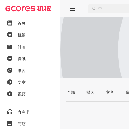
首页
机组
讨论
资讯
播客
文章
全部
播客
文章
视频
有声书
商店