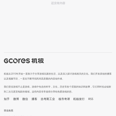
还没有内容
机核从2010年开始一直致力于分享游戏玩家的生活，以及深入探讨游戏相关的文化。我们开发原创的播客
以及视频节目，一直在不断寻找民间高质量的内容创作者。
我们坚信游戏不止是游戏，游戏中包含的科学，文化，历史等各个层面的知识和故事，它们同时也会辐射
到二次元甚至电影的领域，这些内容非常值得分享给热爱游戏的您。
知乎
微博
微信
播客
吉考斯工业
核市奇谭
机核发行
RSS
营业执照