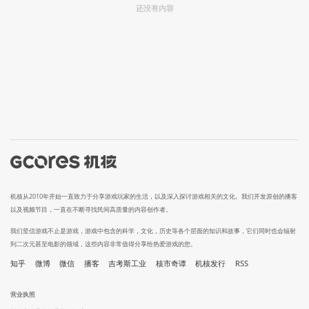
还没有内容
机核从2010年开始一直致力于分享游戏玩家的生活，以及深入探讨游戏相关的文化。我们开发原创的播客
以及视频节目，一直在不断寻找民间高质量的内容创作者。
我们坚信游戏不止是游戏，游戏中包含的科学，文化，历史等各个层面的知识和故事，它们同时也会辐射
到二次元甚至电影的领域，这些内容非常值得分享给热爱游戏的您。
知乎
微博
微信
播客
吉考斯工业
核市奇谭
机核发行
RSS
营业执照