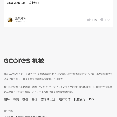
机核 Web 2.0 正式上线！
温泉河马
115
170
2019-07-16
机核从2010年开始一直致力于分享游戏玩家的生活，以及深入探讨游戏相关的文化。我们开发原创的播客
以及视频节目，一直在不断寻找民间高质量的内容创作者。
我们坚信游戏不止是游戏，游戏中包含的科学，文化，历史等各个层面的知识和故事，它们同时也会辐射
到二次元甚至电影的领域，这些内容非常值得分享给热爱游戏的您。
知乎
微博
微信
播客
吉考斯工业
核市奇谭
机核发行
RSS
营业执照