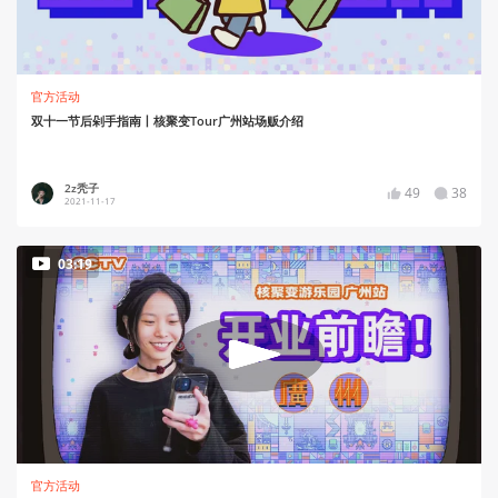
官方活动
双十一节后剁手指南丨核聚变Tour广州站场贩介绍
2z秃子
49
38
2021-11-17
03:19
官方活动