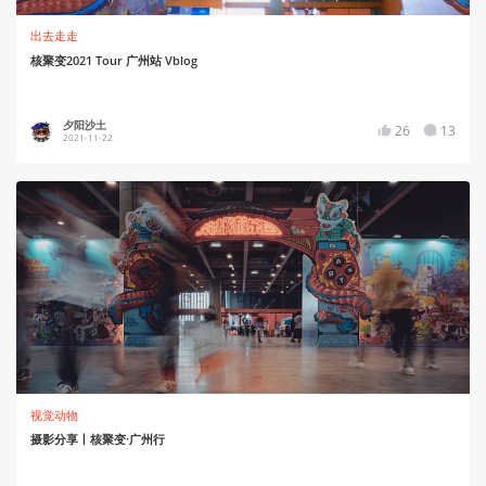
出去走走
核聚变2021 Tour 广州站 Vblog
夕阳沙土
26
13
2021-11-22
视觉动物
摄影分享丨核聚变·广州行