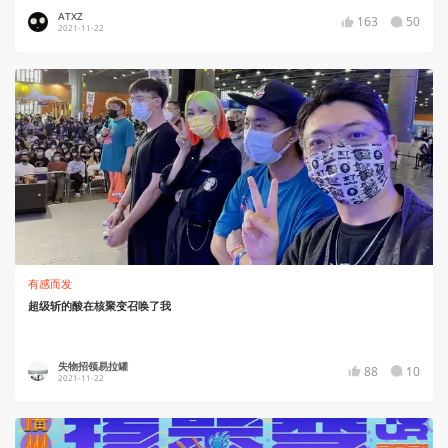
ATXZ
163
50
2021-11-22
有感而发
超级斩的酸在核聚变召唤了我
失物招领易拉罐
88
10
2021-11-22