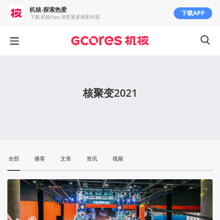
机核-探索热爱
下载APP
下载 机核App 浏览更多精彩内容
核聚变2021
全部
播客
文章
资讯
视频