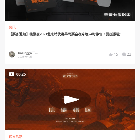
资讯
【票务通知】核聚变2021北京站优惠早鸟票会在今晚24时停售！要抓紧啦!
bazingga二...
15
22
2021-04-23
00:25
官方活动