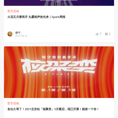
官方活动
火花五月赛再开 丸霸相声抢先来｜Spark周报
饼干_
7
2
2021-04-16
官方活动
各位久等了！2021北京站「核聚变」5月重启，现已开票！就差一个你！