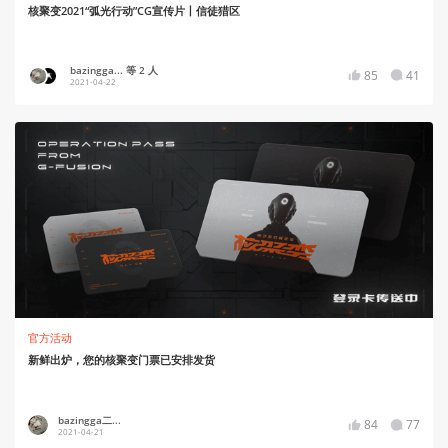
核聚变2021“弧光行动”CG宣传片丨信徒猎区
bazingga... 等 2 人
85
41
2021-04-22
官方活动
新鲜出炉，您的核聚变门票已安排发货
bazingga二...
84
77
2021-04-21