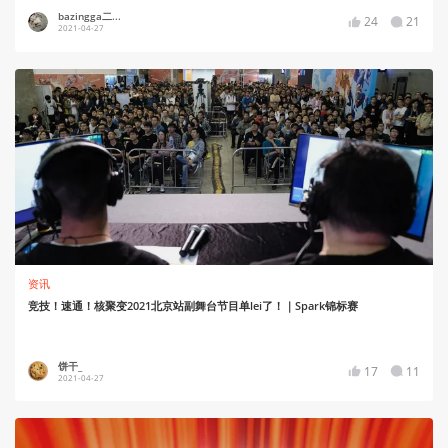
bazingga二...
24
21
2021-04-27
资讯
竞技！速通！核聚变2021北京站副舞台节目单lei了！｜Spark锦标赛
饼干_
17
11
2021-04-27