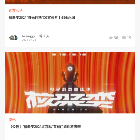
官方活动
核聚变2021“弧光行动”CG宣传片丨剑玉忍国
bazingga... 等 2 人
36
19
2021-04-28
资讯
【公告】“核聚变2021北京站”首日门票即将售罄