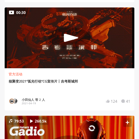
00:30
官方活动
核聚变2021“弧光行动”CG宣传片丨吉考斯城邦
小田仙人 等 2 人
124
41
2021-04-19
79:53
260.5k