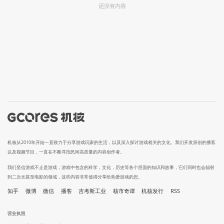
还没有内容
机核从2010年开始一直致力于分享游戏玩家的生活，以及深入探讨游戏相关的文化。我们开发原创的播客
以及视频节目，一直在不断寻找民间高质量的内容创作者。
我们坚信游戏不止是游戏，游戏中包含的科学，文化，历史等各个层面的知识和故事，它们同时也会辐射
到二次元甚至电影的领域，这些内容非常值得分享给热爱游戏的您。
知乎
微博
微信
播客
吉考斯工业
核市奇谭
机核发行
RSS
营业执照