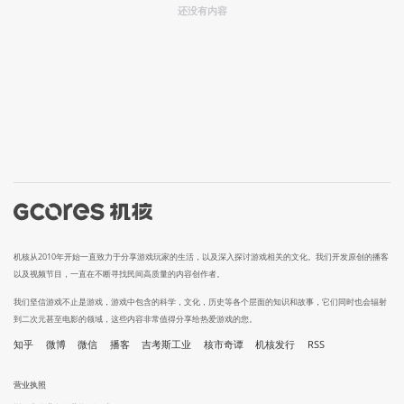
还没有内容
机核从2010年开始一直致力于分享游戏玩家的生活，以及深入探讨游戏相关的文化。我们开发原创的播客
以及视频节目，一直在不断寻找民间高质量的内容创作者。
我们坚信游戏不止是游戏，游戏中包含的科学，文化，历史等各个层面的知识和故事，它们同时也会辐射
到二次元甚至电影的领域，这些内容非常值得分享给热爱游戏的您。
知乎
微博
微信
播客
吉考斯工业
核市奇谭
机核发行
RSS
营业执照