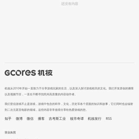
还没有内容
机核从2010年开始一直致力于分享游戏玩家的生活，以及深入探讨游戏相关的文化。我们开发原创的播客
以及视频节目，一直在不断寻找民间高质量的内容创作者。
我们坚信游戏不止是游戏，游戏中包含的科学，文化，历史等各个层面的知识和故事，它们同时也会辐射
到二次元甚至电影的领域，这些内容非常值得分享给热爱游戏的您。
知乎
微博
微信
播客
吉考斯工业
核市奇谭
机核发行
RSS
营业执照