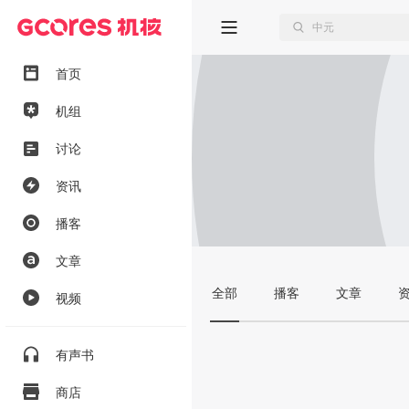
首页
机组
讨论
资讯
播客
文章
全部
播客
文章
视频
有声书
商店