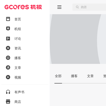
首页
机组
讨论
资讯
播客
文章
全部
播客
文章
视频
有声书
商店