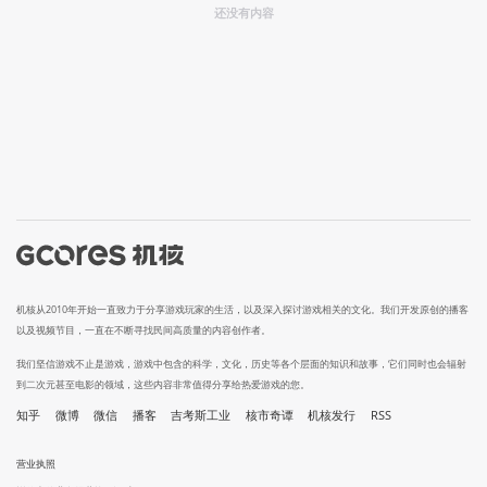
还没有内容
机核从2010年开始一直致力于分享游戏玩家的生活，以及深入探讨游戏相关的文化。我们开发原创的播客
以及视频节目，一直在不断寻找民间高质量的内容创作者。
我们坚信游戏不止是游戏，游戏中包含的科学，文化，历史等各个层面的知识和故事，它们同时也会辐射
到二次元甚至电影的领域，这些内容非常值得分享给热爱游戏的您。
知乎
微博
微信
播客
吉考斯工业
核市奇谭
机核发行
RSS
营业执照