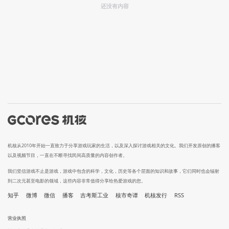
还没有内容
机核从2010年开始一直致力于分享游戏玩家的生活，以及深入探讨游戏相关的文化。我们开发原创的播客
以及视频节目，一直在不断寻找民间高质量的内容创作者。
我们坚信游戏不止是游戏，游戏中包含的科学，文化，历史等各个层面的知识和故事，它们同时也会辐射
到二次元甚至电影的领域，这些内容非常值得分享给热爱游戏的您。
知乎
微博
微信
播客
吉考斯工业
核市奇谭
机核发行
RSS
营业执照