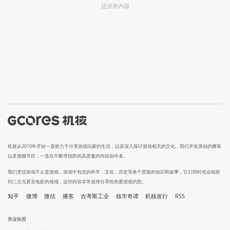
还没有内容
机核从2010年开始一直致力于分享游戏玩家的生活，以及深入探讨游戏相关的文化。我们开发原创的播客
以及视频节目，一直在不断寻找民间高质量的内容创作者。
我们坚信游戏不止是游戏，游戏中包含的科学，文化，历史等各个层面的知识和故事，它们同时也会辐射
到二次元甚至电影的领域，这些内容非常值得分享给热爱游戏的您。
知乎
微博
微信
播客
吉考斯工业
核市奇谭
机核发行
RSS
营业执照