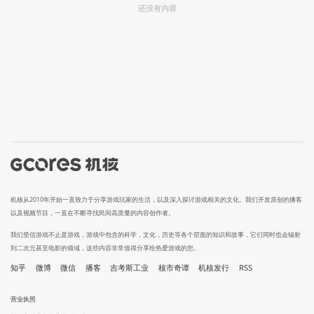
还没有内容
机核从2010年开始一直致力于分享游戏玩家的生活，以及深入探讨游戏相关的文化。我们开发原创的播客
以及视频节目，一直在不断寻找民间高质量的内容创作者。
我们坚信游戏不止是游戏，游戏中包含的科学，文化，历史等各个层面的知识和故事，它们同时也会辐射
到二次元甚至电影的领域，这些内容非常值得分享给热爱游戏的您。
知乎
微博
微信
播客
吉考斯工业
核市奇谭
机核发行
RSS
营业执照