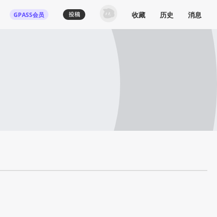
收藏
历史
消息
GPASS会员