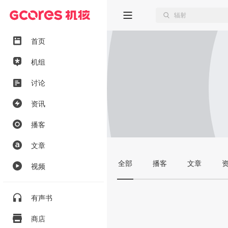
首页
机组
讨论
资讯
播客
文章
全部
播客
文章
视频
有声书
商店