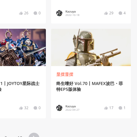
Kazuya
26
0
29
4
2022-10-18
显摆显摆
71丨JOYTOY星际战士
终生嗜好 Vol.70丨MAFEX波巴・菲
验
特EP5版体验
Kazuya
32
0
17
1
2022-09-27