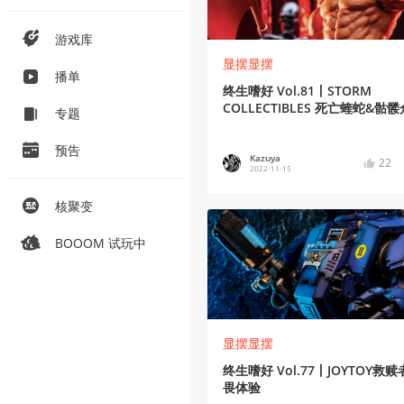
游戏库
显摆显摆
播单
终生嗜好 Vol.81丨STORM
COLLECTIBLES 死亡蝰蛇&骷髅
专题
预告
Kazuya
22
2022-11-15
核聚变
BOOOM 试玩中
显摆显摆
终生嗜好 Vol.77丨JOYTOY救
畏体验