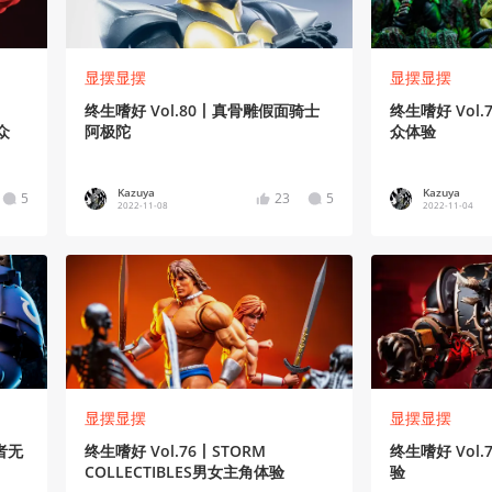
显摆显摆
显摆显摆
终生嗜好 Vol.80丨真骨雕假面骑士
终生嗜好 Vol.
众
阿极陀
众体验
Kazuya
Kazuya
5
23
5
2022-11-08
2022-11-04
显摆显摆
显摆显摆
赎者无
终生嗜好 Vol.76丨STORM
终生嗜好 Vol.
COLLECTIBLES男女主角体验
验