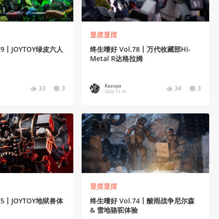
显摆显摆
79丨JOYTOY绿皮六人
终生嗜好 Vol.78丨万代收藏部Hi-
Metal R达格拉姆
Kazuya
33
3
34
3
2022-11-01
显摆显摆
75丨JOYTOY地狱兽体
终生嗜好 Vol.74丨酸雨战争尼尔森
& 雪地骆驼体验