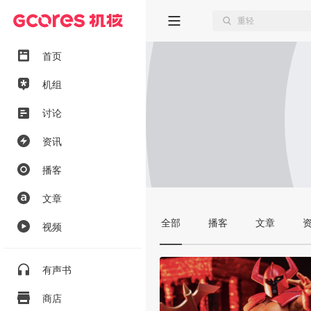
首页
机组
讨论
资讯
播客
文章
全部
播客
文章
视频
有声书
商店