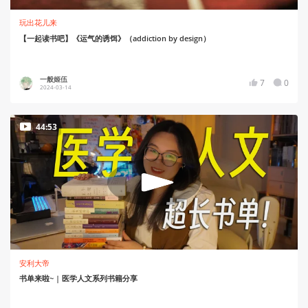
玩出花儿来
【一起读书吧】《运气的诱饵》（addiction by design）
一般姬伍
7
0
2024-03-14
44:53
安利大帝
书单来啦~ | 医学人文系列书籍分享