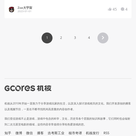
Zoe大宇宙
45
4
2023-01-01
1
2
3
4
机核从2010年开始一直致力于分享游戏玩家的生活，以及深入探讨游戏相关的文化。我们开发原创的播客
以及视频节目，一直在不断寻找民间高质量的内容创作者。
我们坚信游戏不止是游戏，游戏中包含的科学，文化，历史等各个层面的知识和故事，它们同时也会辐射
到二次元甚至电影的领域，这些内容非常值得分享给热爱游戏的您。
知乎
微博
微信
播客
吉考斯工业
核市奇谭
机核发行
RSS