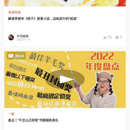
有感而发
解读李碧华《饺子》原著小说，品味其中的“味道”
羊毛狐狸
15
7
2023-01-18
38:43
一般
盘点丨“不怎么正经奖”书籍颁奖典礼