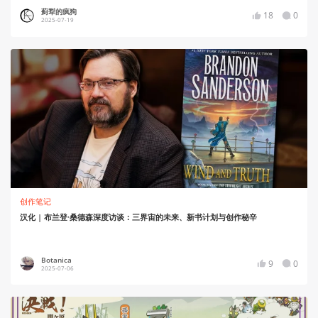
蓟犁的疯狗
18
0
2025-07-19
创作笔记
汉化 | 布兰登·桑德森深度访谈：三界宙的未来、新书计划与创作秘辛
Botanica
9
0
2025-07-06