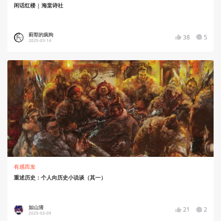
闲话红楼 | 海棠诗社
蓟犁的疯狗
38
5
2025-03-14
有感而发
重述历史：个人向历史小说谈（其一）
如山清
21
2
2025-03-09