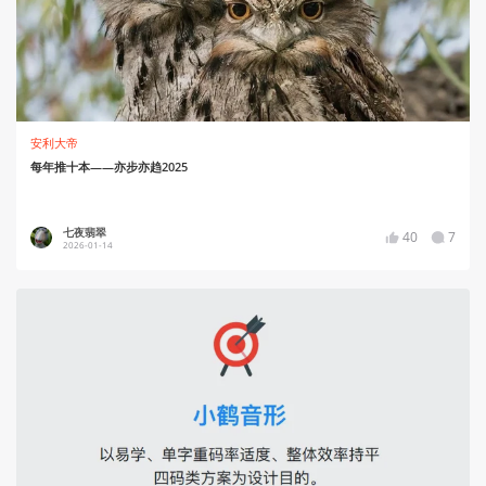
安利大帝
每年推十本——亦步亦趋2025
七夜翡翠
40
7
2026-01-14