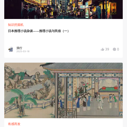
知识挖掘机
日本推理小说杂谈——推理小说与民俗（一）
浪行
39
0
2025-03-18
有感而发