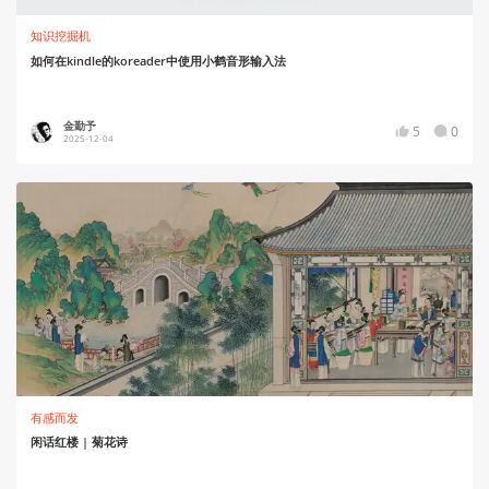
知识挖掘机
如何在kindle的koreader中使用小鹤音形输入法
金勤予
5
0
2025-12-04
有感而发
闲话红楼 | 菊花诗