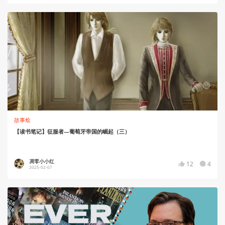
故事烩
【读书笔记】征服者—葡萄牙帝国的崛起（三）
凋零小小红
12
4
2025-02-07