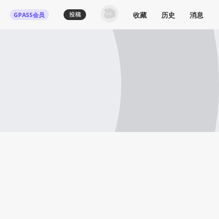
收藏
历史
消息
GPASS会员