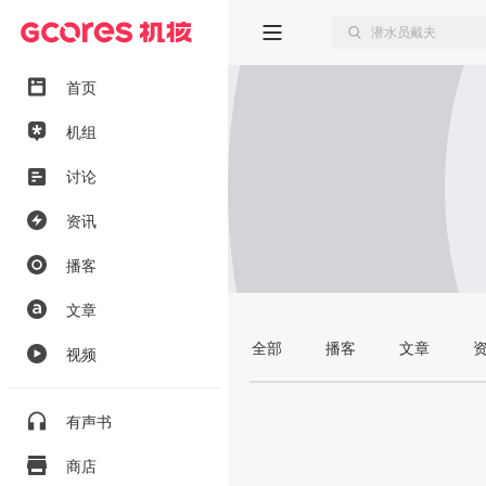
首页
机组
讨论
资讯
播客
文章
全部
播客
文章
视频
有声书
商店