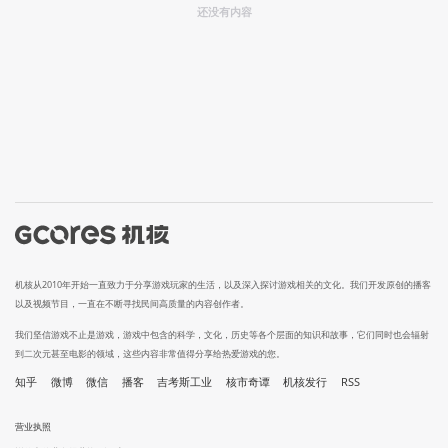
还没有内容
机核从2010年开始一直致力于分享游戏玩家的生活，以及深入探讨游戏相关的文化。我们开发原创的播客
以及视频节目，一直在不断寻找民间高质量的内容创作者。
我们坚信游戏不止是游戏，游戏中包含的科学，文化，历史等各个层面的知识和故事，它们同时也会辐射
到二次元甚至电影的领域，这些内容非常值得分享给热爱游戏的您。
知乎
微博
微信
播客
吉考斯工业
核市奇谭
机核发行
RSS
营业执照