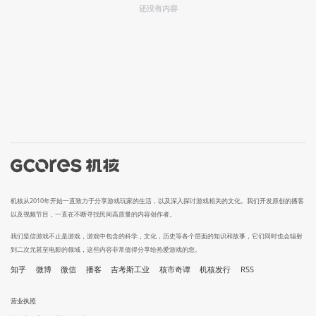
还没有内容
机核从2010年开始一直致力于分享游戏玩家的生活，以及深入探讨游戏相关的文化。我们开发原创的播客
以及视频节目，一直在不断寻找民间高质量的内容创作者。
我们坚信游戏不止是游戏，游戏中包含的科学，文化，历史等各个层面的知识和故事，它们同时也会辐射
到二次元甚至电影的领域，这些内容非常值得分享给热爱游戏的您。
知乎
微博
微信
播客
吉考斯工业
核市奇谭
机核发行
RSS
营业执照