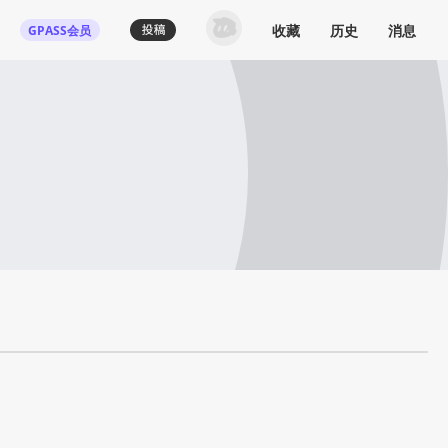
收藏
历史
消息
GPASS会员