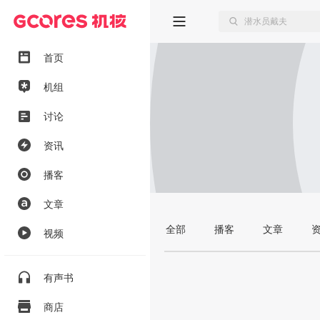
首页
机组
讨论
资讯
播客
文章
全部
播客
文章
视频
有声书
商店