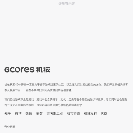
还没有内容
机核从2010年开始一直致力于分享游戏玩家的生活，以及深入探讨游戏相关的文化。我们开发原创的播客
以及视频节目，一直在不断寻找民间高质量的内容创作者。
我们坚信游戏不止是游戏，游戏中包含的科学，文化，历史等各个层面的知识和故事，它们同时也会辐射
到二次元甚至电影的领域，这些内容非常值得分享给热爱游戏的您。
知乎
微博
微信
播客
吉考斯工业
核市奇谭
机核发行
RSS
营业执照