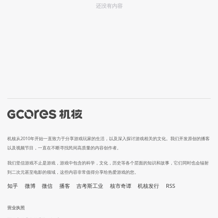
还没有内容
机核从2010年开始一直致力于分享游戏玩家的生活，以及深入探讨游戏相关的文化。我们开发原创的播客
以及视频节目，一直在不断寻找民间高质量的内容创作者。
我们坚信游戏不止是游戏，游戏中包含的科学，文化，历史等各个层面的知识和故事，它们同时也会辐射
到二次元甚至电影的领域，这些内容非常值得分享给热爱游戏的您。
知乎
微博
微信
播客
吉考斯工业
核市奇谭
机核发行
RSS
营业执照