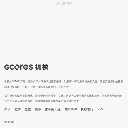
还没有内容
机核从2010年开始一直致力于分享游戏玩家的生活，以及深入探讨游戏相关的文化。我们开发原创的播客
以及视频节目，一直在不断寻找民间高质量的内容创作者。
我们坚信游戏不止是游戏，游戏中包含的科学，文化，历史等各个层面的知识和故事，它们同时也会辐射
到二次元甚至电影的领域，这些内容非常值得分享给热爱游戏的您。
知乎
微博
微信
播客
吉考斯工业
核市奇谭
机核发行
RSS
营业执照